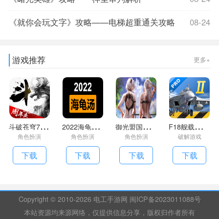
《就你会玩文字》攻略——电梯超重通关攻略
08-24
游戏推荐
更多+
斗
破苍穹7.2单机破解版
2
022海龟汤题目答案全套(持续更新)
御
光盟国汉化组游戏礼包码大全
F
18舰载机模拟起降2最新版汉化版破解版
角色扮演
角色扮演
角色扮演
破解游戏
下载
下载
下载
下载
Copyright © 2010-
2026 电工手游网 闽ICP备2023011088号
本站资源均来源网络，仅提供信息分享，版权归作者所有