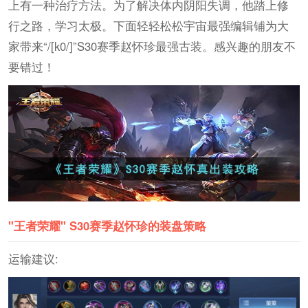
上有一种治疗方法。为了解决体内阴阳失调，他踏上修
行之路，学习太极。下面轻轻松松宇宙最强编辑铺为大
家带来“/[k0/]”S30赛季赵怀珍最强古装。感兴趣的朋友不
要错过！
"王者荣耀" S30赛季赵怀珍的装盘策略
运输建议: