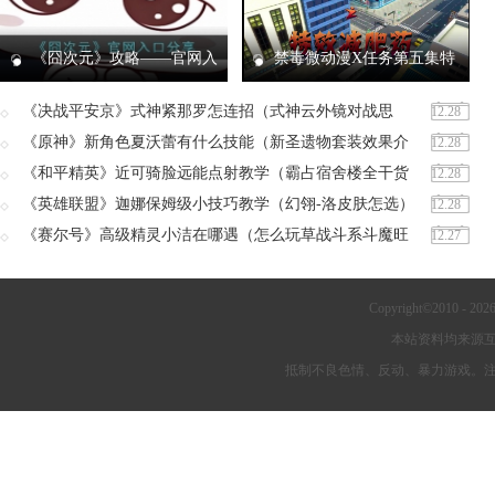
《囧次元》攻略——官网入
禁毒微动漫X任务第五集特
口
效减肥药答案大全 X任务第五集
答案是什么
《决战平安京》式神紧那罗怎连招（式神云外镜对战思
12.28
路）
《原神》新角色夏沃蕾有什么技能（新圣遗物套装效果介
12.28
绍）
《和平精英》近可骑脸远能点射教学（霸占宿舍楼全干货
12.28
教学）
《英雄联盟》迦娜保姆级小技巧教学（幻翎-洛皮肤怎选）
12.28
《赛尔号》高级精灵小洁在哪遇（怎么玩草战斗系斗魔旺
12.27
乔活动）
Copyright©2010 -
202
本站资料均来源
抵制不良色情、反动、暴力游戏。