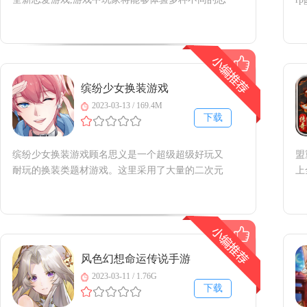
爱故事.多名精美的二次元男角色等你来攻略,各种cg
爱
图片等你来收集,体验充满刺激与甜蜜的恋爱故事.通
究
缉令枪手之吻官方介绍通缉令枪手之吻是一个女性
家
向恋爱手游,游戏的人物
作
缤纷少女换装游戏
2023-03-13 / 169.4M
下载
缤纷少女换装游戏顾名思义是一个超级超级好玩又
盟
耐玩的换装类题材游戏。这里采用了大量的二次元
上
梦幻元素设计，唯美又浪漫，游戏中我们玩家将在
的
这里为主角进行换装，海量绝美服饰任您选择，随
式
意搭配，想怎么设计都可以，而且不仅仅是换装，
可
还能与之互动，恋爱养成哦，
让
风色幻想命运传说手游
官方版
2023-03-11 / 1.76G
下载