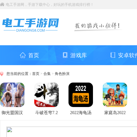
电工手游网，手游下载中心，好玩的手机游戏排行榜！
首页
游戏库
安卓软
您当前的位置：
首页
>
合集
>
角色扮演
御光盟国汉
斗破苍穹7.2
2022海龟汤
家庭岛2022
化组游戏礼
单机破解版
题目答案全
最新破解版
包码大全
套(持续更新)