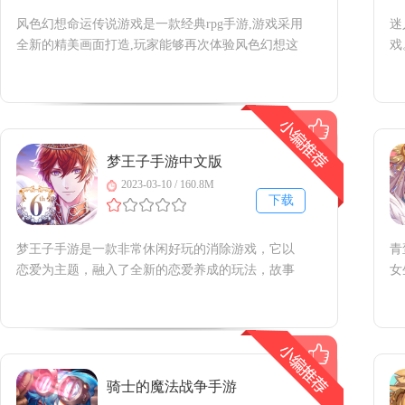
风色幻想命运传说游戏是一款经典rpg手游,游戏采用
迷
全新的精美画面打造,玩家能够再次体验风色幻想这
戏
个神奇的游戏世界,经典的日式rpg玩法,丰富而又休
体
闲的冒险内容.感兴趣的朋友可以来下载.风色幻想命
动
运传说官方介绍风色幻想命运传说是一个魔幻类型
迷
的冒险rpg游戏,玩家可
有
梦王子手游中文版
2023-03-10 / 160.8M
下载
梦王子手游是一款非常休闲好玩的消除游戏，它以
青
恋爱为主题，融入了全新的恋爱养成的玩法，故事
女
剧情十分的丰富，画面感十足，更有炫酷的背景特
打
效，游戏氛围感十足，感兴趣的玩家就快来下载
的
吧！梦王子官网版简介它是休闲益智类的手机游
玩
戏，主要以回合制战斗方式展现给
放
骑士的魔法战争手游