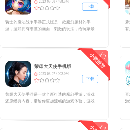
2023-03-08 / 488.3M
下载
骑士的魔法战争手游正式版是一款魔幻题材的手
萝
游，游戏拥有细腻的画面，刺激的玩法，给玩家最
有
极致的游戏体验，玩家需要培养自己的角色和自己
伏
的军队，扩大自己的实力，还有多种刺激的玩法等
获
你来体验；喜欢的朋友快来下载体验吧！骑士的魔
计
法战争官方版简介主打魔幻风格
传
荣耀大天使手机版
2023-03-07 / 902.0M
下载
荣耀大天使手游是一款全新打造的魔幻手游，游戏
喜
还原经典内容，带给你更加流畅的游戏体验，游戏
游
有三大职业可以选择，还有海量的装备可以自由交
然
易，玩法非常的丰富，喜欢的话就来点击下载吧。
你
荣耀大天使官方版简介1、超高爆率，血战恶魔丰厚
要
宝物掉落。2、战盟远征，勇
中