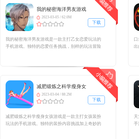
我的秘密海洋男友游戏
2023-03-05 / 62.0M
下载
我的秘密海洋男友游戏是一款主打乙女恋爱玩法的
口
手机游戏。独特的恋爱任务挑战，别样的玩法冒险
出
内容，给你带来全新的游戏乐趣，通过你的选择来
选
倾向不同的男孩，相信你已经迫不及待了，赶快来
升
下载试试吧！我的秘密海洋男友手机版介绍在本
官
作，玩家的游泳部面临解散的威
功
减肥锻炼之科学瘦身女
孩游戏
2023-03-04 / 88.2M
下载
减肥锻炼之科学瘦身女孩游戏是一款主打女孩装扮
天
玩法的手机游戏。独特的装扮内容挑战加上奇妙的
手
游戏内容体验，给你带来别样的体验，享受装扮游
面
戏带来的趣味性，相信你已经迫不及待了，你还在
随