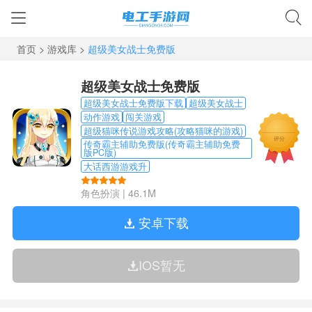
首页
>
游戏库
>
超级美女战士免费版
超级美女战士免费版
超级美女战士免费版下载
超级美女战士
动作游戏
闯关游戏
超级猫咪传说游戏攻略(攻略猫咪的游戏)
评分
传奇霸主辅助免费版(传奇霸主辅助免费
版PC版)
大话西游游戏升
角色扮演
|
46.1M
安卓下载
IOS暂无