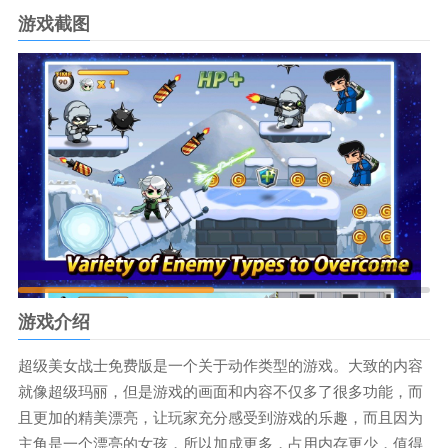
游戏截图
游戏介绍
超级美女战士免费版是一个关于动作类型的游戏。大致的内容
就像超级玛丽，但是游戏的画面和内容不仅多了很多功能，而
且更加的精美漂亮，让玩家充分感受到游戏的乐趣，而且因为
主角是一个漂亮的女孩，所以加成更多，占用内存更少，值得