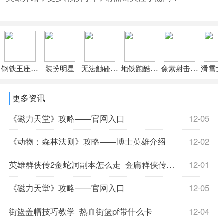
钢铁王座初生崛起
装扮明星
无法触碰的掌心国际服
地铁跑酷国际服下载
像素射击国际服
滑雪
更多资讯
《磁力天堂》攻略——官网入口
12-05
《动物：森林法则》攻略——博士英雄介绍
12-02
英雄群侠传2金蛇洞副本怎么走_金庸群侠传金蛇剑在什么地方
12-01
《磁力天堂》攻略——官网入口
12-05
街篮盖帽技巧教学_热血街篮pf带什么卡
12-04