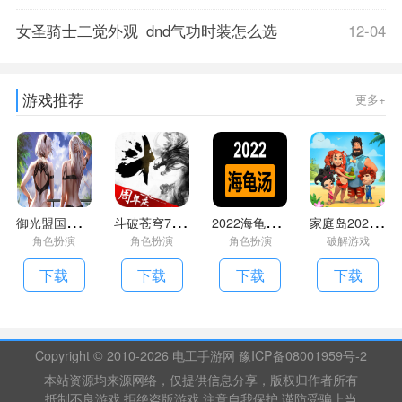
女圣骑士二觉外观_dnd气功时装怎么选
12-04
游戏推荐
更多+
御
光盟国汉化组游戏礼包码大全
斗
破苍穹7.2单机破解版
2
022海龟汤题目答案全套(持续更新)
家
庭岛2022最新破解版
角色扮演
角色扮演
角色扮演
破解游戏
下载
下载
下载
下载
Copyright © 2010-
2026 电工手游网 豫ICP备08001959号-2
本站资源均来源网络，仅提供信息分享，版权归作者所有
抵制不良游戏 拒绝盗版游戏 注意自我保护 谨防受骗上当