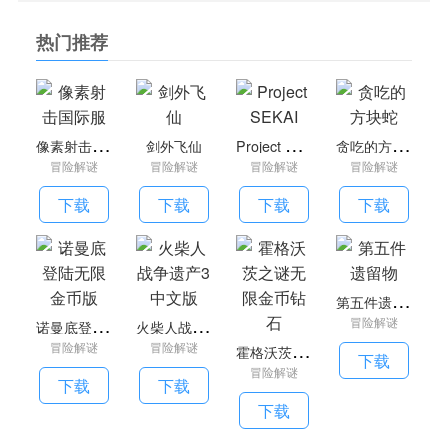
3、
全新的模式
：切换全新的模式进行战斗，全新的规
则、强大的对手加入，让游戏中的战斗更具竞技性。
热门推荐
4、
自由控制
：只需点击鼠标键即可快速开始战斗，游戏
难度可以切换，还有许多隐藏宝藏等着你去探索和发现。
像素射击国际服怎么打彩字？
像
素射击国际服
P
roject SEKAI
贪
吃的方块蛇
剑外飞仙
《像素射击》游戏中打彩色字体需要使用相对应的色彩代
冒险解谜
冒险解谜
冒险解谜
冒险解谜
码，具体使用方法如下：
1、首先进入《像素射击》游戏中，如下图所示：
下载
下载
下载
下载
2、然后选择一个需要打彩色字体的地方，这里以消息中
心为例，如下图所示：
第
五件遗留物
诺
曼底登陆无限金币版
火
柴人战争遗产3中文版
冒险解谜
3、然后选择消息中心中的输入框，如下图所示：
霍
格沃茨之谜无限金币钻石
冒险解谜
冒险解谜
下载
冒险解谜
下载
下载
4、这里只要在字面前加入相对应的颜色代码，就可以打
下载
出相对应的字体，比如打出一个红色的“红”字，那么就在前面
加[FF0000]（其余类推），如下图所示：