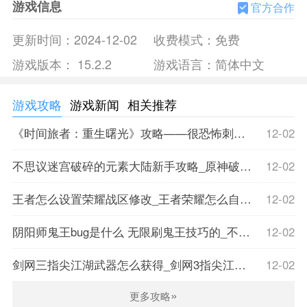
游戏信息
戏的难度，同时完成各种任务，赚取丰厚奖励，并且还可以不
官方合作
错的增加强力神器，让我们在其中能够享受战斗乐趣。
更新时间：
2024-12-02
收费模式：
免费
手游亮点
游戏版本：
15.2.2
游戏语言：
简体中文
1、
独特
战斗
：在这款游戏世界中能够拥有全新的战斗风
格，深入地牢战斗冒险，把还可以不错的击败各种对手。
2、
像素风格
：像素射击国际服游戏中采用像素画风，玩
游戏攻略
游戏新闻
相关推荐
家可以在游戏世界中体验独特像素风格带来的乐趣。
《时间旅者：重生曙光》攻略——很恐怖刺激 像死亡空间和生化合体
12-02
3、
丰富武器
：多种强力武器可供选择，每一个游戏玩家
都可以选择自己喜欢的武器，根据用途尽情战斗。
不思议迷宫破碎的元素大陆新手攻略_原神破碎的火柱怎么点
12-02
4、
海量关卡
：在这款游戏中拥有大量有趣的关卡，每个
关卡都有全新的场景架构设计，带来独特的挑战乐趣。
王者怎么设置荣耀战区修改_王者荣耀怎么自己设定荣耀战区
12-02
手游优势
阴阳师鬼王bug是什么 无限刷鬼王技巧的_不良人三王是谁
12-02
1、
多个副本
：这款游戏中拥有众多副本供你选择和战
斗，每个副本都有强大的对手，完成战斗获得奖励。
剑网三指尖江湖武器怎么获得_剑网3指尖江湖怎么最快获得叶英
12-02
2、
多种地图场景
：游戏拥有多种地图场景，你可以选择
»
更多攻略
不同的地形和独特的场景，这将给游戏带来更多乐趣。