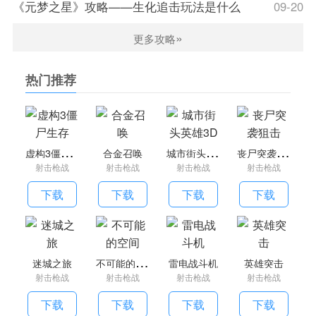
《元梦之星》攻略——生化追击玩法是什么
09-20
自己的需求和策略选择合适的装备，增加战斗的可变性和战术
»
性。
更多攻略
火柴人要吃鸡游戏优势
热门推荐
1。火柴人要吃鸡通过精细的射击机制，带给玩家真实的射击
体验。玩家可以使用各种武器，如步枪、手枪和狙击步枪，进
行精确射击。
虚
构3僵尸生存
城
市街头英雄3D
丧
尸突袭狙击
2。游戏中的弹道物理和打击效果都经过精心设计，让玩家在
合金召唤
射击枪战
射击枪战
射击枪战
射击枪战
战斗中感受到真正的枪战快感。游戏还提供了丰富的战术选
项，玩家可以选择躲在建筑物后面进行防御，或者采取主动攻
下载
下载
下载
下载
击的策略，增加了游戏的策略和深度。
3、火柴人要吃鸡提供多种地图和游戏模式，让玩家享受不同
的游戏体验。玩家可以在森林、沙漠、城市等地形中战斗，每
不
可能的空间
张地图都有独特的地形和战略元素。
迷城之旅
雷电战斗机
英雄突击
射击枪战
射击枪战
射击枪战
射击枪战
4。这款游戏拥有丰富的装备系统，玩家可以通过收集装备来
提高战斗能力。每件装备都有不同的效果和属性。玩家可以根
下载
下载
下载
下载