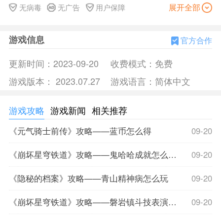
和刺激，增加了游戏的可玩性。在这个游戏中，地图中的安全
展开全部
无病毒
无广告
用户保障
区域会缩小。玩家需要在时限内移动到安全区域，避免毒气的
侵蚀，最终成为最后的幸存者获胜。你还需要在地图中搜索房
游戏信息
屋、建筑、箱子等地方，收集武器、装备和药物，可以在游戏
官方合作
过程中增强你的战斗能力和生存能力。
更新时间：
2023-09-20
收费模式：
免费
火柴人要吃鸡游戏描述
游戏版本：
2023.07.27
游戏语言：
简体中文
1。
快节奏的战斗体验:游戏的战斗节奏快，需要玩家反应迅速，射
击准确，灵活躲避敌人的攻击。刺激的战斗氛围营造出紧张危
游戏攻略
游戏新闻
相关推荐
险的游戏体验。
《元气骑士前传》攻略——蓝币怎么得
09-20
2。独特火柴人类风格:火柴人要吃鸡游戏采用火柴人类的简约
造型，给人一种卡通搞笑的感觉，人物天真，增加了游戏的趣
《崩坏星穹铁道》攻略——鬼哈哈成就怎么达成
09-20
味性和可爱度。
3。简单易用:火柴人要吃鸡游戏操作简单。玩家只需使用虚拟
《隐秘的档案》攻略——青山精神病怎么玩
09-20
按键进行移动、跳跃、射击、拾取等基本操作，无需复杂的操
作和操作指令，新手玩家可以快速上手。
《崩坏星穹铁道》攻略——磐岩镇斗技表演赛第七关怎么过
09-20
4。多样化的武器和道具:游戏中有各种各样的武器和道具供玩
家使用，包括枪械、近战武器、装备和药物等。玩家可以根据